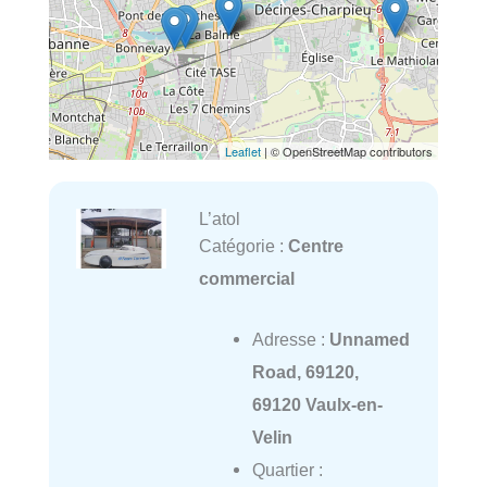
Leaflet
| © OpenStreetMap contributors
L’atol
Catégorie :
Centre
commercial
Adresse :
Unnamed
Road, 69120,
69120 Vaulx-en-
Velin
Quartier :