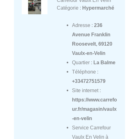
Catégorie :
Hypermarché
Adresse :
236
Avenue Franklin
Roosevelt, 69120
Vaulx-en-Velin
Quartier :
La Balme
Téléphone :
+33472751579
Site internet :
https://www.carrefo
ur.fr/magasin/vaulx
-en-velin
Service Carrefour
Vaulx En Velin à