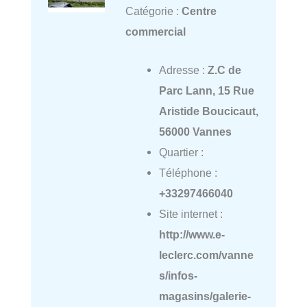
Catégorie :
Centre
commercial
Adresse :
Z.C de
Parc Lann, 15 Rue
Aristide Boucicaut,
56000 Vannes
Quartier :
Téléphone :
+33297466040
Site internet :
http://www.e-
leclerc.com/vanne
s/infos-
magasins/galerie-