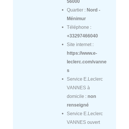
56000
Quartier :
Nord -
Ménimur
Téléphone :
+33297466040
Site internet :
https://www.e-
leclerc.com/vanne
s
Service E.Leclerc
VANNES à
domicile :
non
renseigné
Service E.Leclerc
VANNES ouvert