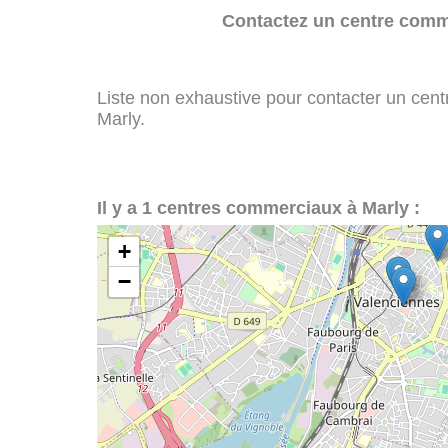
Contactez un centre comme
Liste non exhaustive pour contacter un centr
Marly.
Il y a 1 centres commerciaux à Marly :
+
−