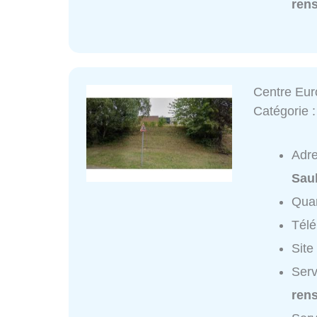
ren
Centre Eu
Catégorie 
Adr
Sau
Quar
Tél
Site
Serv
ren