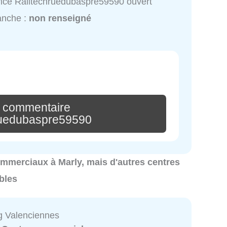
ice Railtechruedubaspre59590 ouvert
anche :
non renseigné
n commentaire
ruedubaspre59590
commerciaux à Marly, mais d'autres centres
bles
g Valenciennes