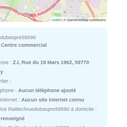
Leaflet
| © OpenStreetMap contributors
uedubaspre59590
:
Centre commercial
esse :
Z.I, Rue du 19 Mars 1962, 59770
ly
tier :
éphone :
Aucun téléphone ajouté
 internet :
Aucun site internet connu
ice Railtechruedubaspre59590 à domicile :
 renseigné