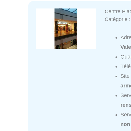
Centre Pla
Catégorie 
Adr
Val
Quar
Tél
Site
arme
Serv
ren
Serv
non