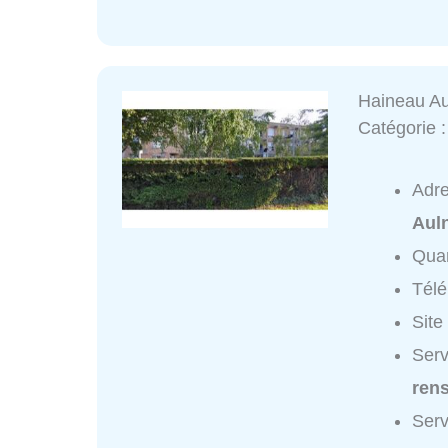
Haineau A
Catégorie 
Adr
Aul
Quar
Tél
Site
Serv
ren
Serv