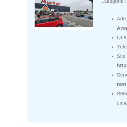
Catégorie 
Adr
Ave
Quar
Tél
Site 
htt
Serv
non
Serv
dim