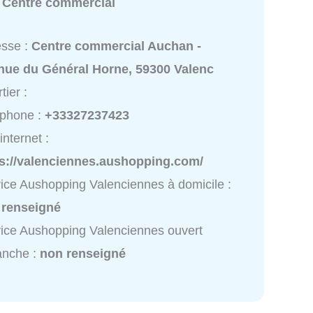
:
Centre commercial
esse :
Centre commercial Auchan -
nue du Général Horne, 59300 Valenc
tier :
éphone :
+33327237423
internet :
ps://valenciennes.aushopping.com/
ice Aushopping Valenciennes à domicile :
 renseigné
ice Aushopping Valenciennes ouvert
anche :
non renseigné