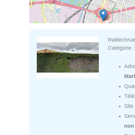
Railtechr
Catégorie 
Adr
Mar
Quar
Tél
Site
Serv
non