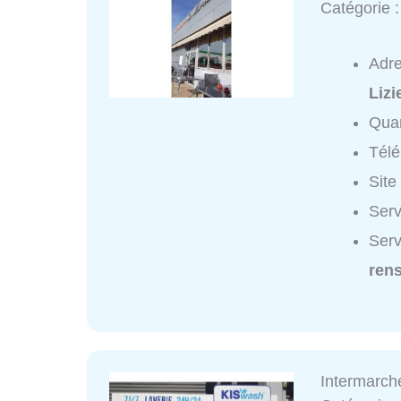
Catégorie 
Adr
Lizi
Quar
Tél
Site
Serv
Serv
ren
Intermarch