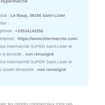
:
Hypermarché
esse :
Le Baup, 09190 Saint-Lizier
tier :
éphone :
+33534143250
 internet :
https://www.intermarche.com/
ice Intermarché SUPER Saint-Lizier et
e à domicile :
non renseigné
ice Intermarché SUPER Saint-Lizier et
e ouvert dimanche :
non renseigné
avec les centres commerciaux n’est pas