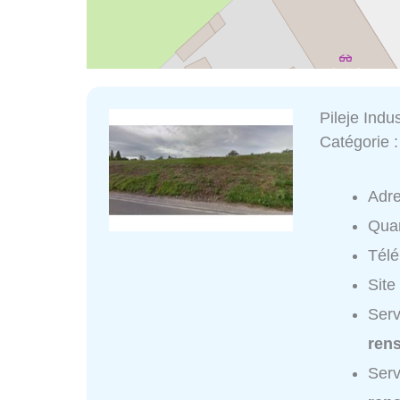
Pileje Indus
Catégorie 
Adr
Quar
Tél
Site
Serv
ren
Serv