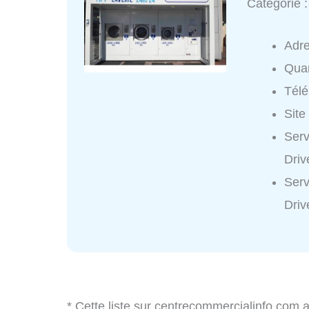
Catégorie 
Adr
Quar
Tél
Site
Serv
Driv
Serv
Driv
* Cette liste sur centrecommercialinfo.com 