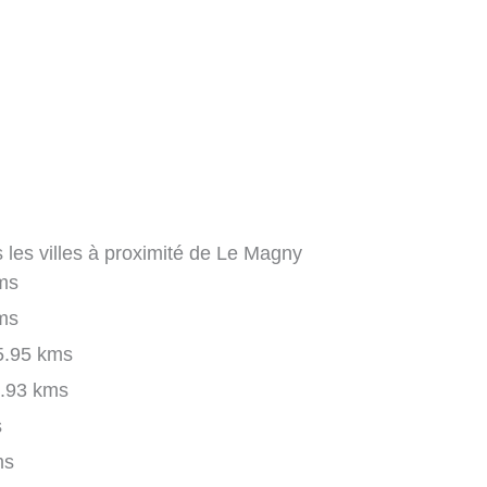
 les villes à proximité de Le Magny
ms
ms
.95 kms
.93 kms
s
ms