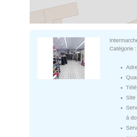
Intermarc
Catégorie 
Adr
Quar
Tél
Site
Serv
à do
Serv