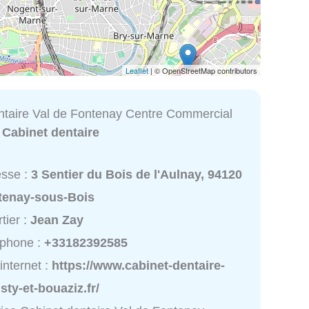
Leaflet
| © OpenStreetMap contributors
ntaire Val de Fontenay Centre Commercial
:
Cabinet dentaire
esse :
3 Sentier du Bois de l'Aulnay, 94120
tenay-sous-Bois
tier :
Jean Zay
éphone :
+33182392585
 internet :
https://www.cabinet-dentaire-
sty-et-bouaziz.fr/