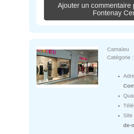
Ajouter un commentaire 
Fontenay Ce
Camaïeu
Catégorie 
Adr
Com
Quar
Tél
Site
de-