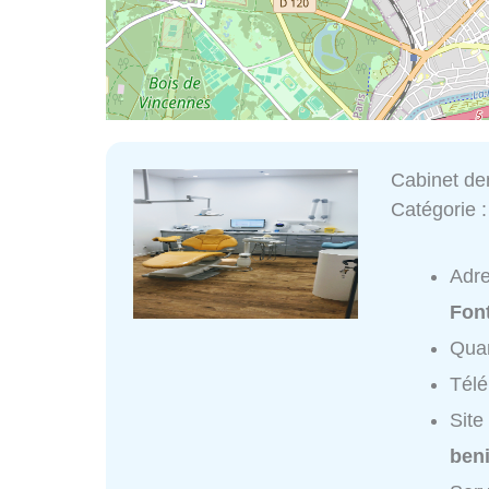
Cabinet de
Catégorie 
Adr
Fon
Quar
Tél
Site
beni