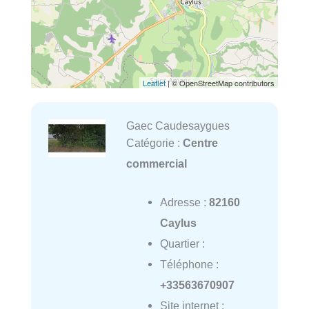
Leaflet
| © OpenStreetMap contributors
Gaec Caudesaygues
Catégorie :
Centre
commercial
Adresse :
82160
Caylus
Quartier :
Téléphone :
+33563670907
Site internet :