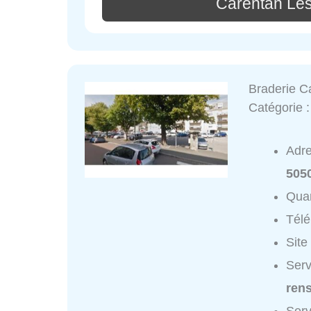
Carentan Les
Braderie C
Catégorie 
Adr
505
Quar
Tél
Site
Serv
ren