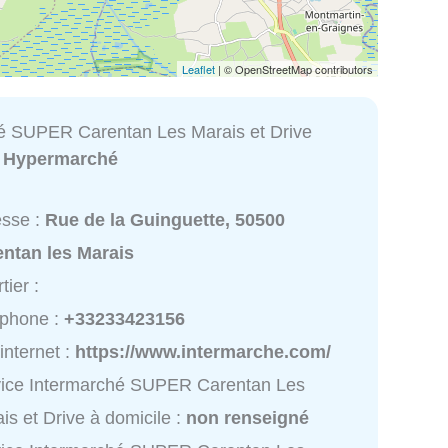
Leaflet
| © OpenStreetMap contributors
é SUPER Carentan Les Marais et Drive
:
Hypermarché
esse :
Rue de la Guinguette, 50500
entan les Marais
tier :
éphone :
+33233423156
 internet :
https://www.intermarche.com/
vice Intermarché SUPER Carentan Les
is et Drive à domicile :
non renseigné