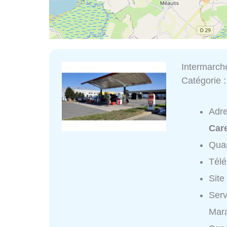
Intermarch
Catégorie 
Adr
Car
Quar
Tél
Site
Ser
Mara