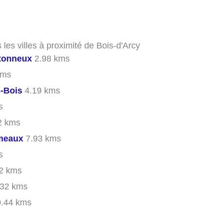
 les villes à proximité de Bois-d'Arcy
etonneux
2.98 kms
kms
-Bois
4.19 kms
s
2 kms
meaux
7.93 kms
s
2 kms
32 kms
.44 kms