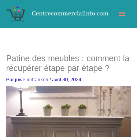
Aller
Men
au
contenu
princ
Patine des meubles : comment la
récupérer étape par étape ?
Par
juwelierfranken
/
avril 30, 2024